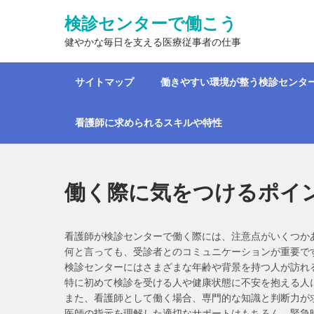
Skip
検診センターで働こう
to
content
健やかな毎日を支える医療従事者の仕事
サイトマップ
働きやすい環境が整う検診センタ
看護師に求められるスキルや特性
働く際に気をつけるポイ
看護師が検診センターで働く際には、注意点がいくつか
何と言っても、受診者とのコミュニケーションが重要で
検診センターにはさまざまな年齢や背景を持つ人が訪れ
特に初めて検診を受ける人や健康状態に不安を抱える人
また、看護師として働く場合、専門的な知識と判断力が
医師の指示を理解した適切なサポートはもちろん、緊急